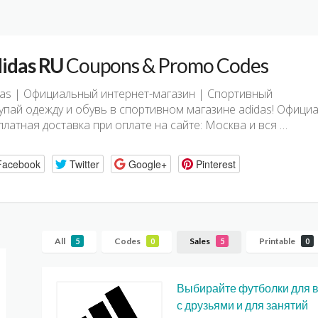
idas RU
Coupons & Promo Codes
das | Официальный интернет-магазин | Спортивный
упай одежду и обувь в спортивном магазине adidas! Офици
платная доставка при оплате на сайте: Москва и вся …
Facebook
Twitter
Google+
Pinterest
All
Codes
Sales
Printable
5
0
5
0
Выбирайте футболки для в
с друзьями и для занятий