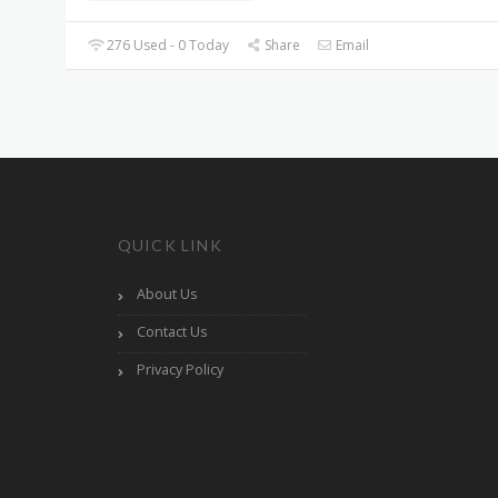
276 Used - 0 Today
Share
Email
QUICK LINK
About Us
Contact Us
Privacy Policy